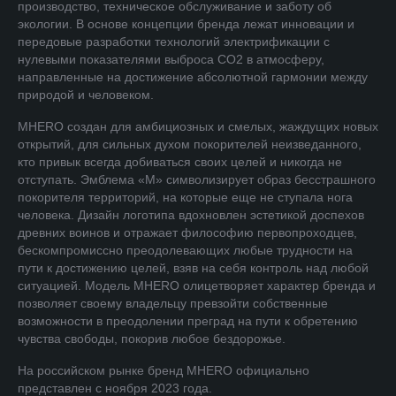
производство, техническое обслуживание и заботу об
экологии. В основе концепции бренда лежат инновации и
передовые разработки технологий электрификации с
нулевыми показателями выброса СО2 в атмосферу,
направленные на достижение абсолютной гармонии между
природой и человеком.
MHERO создан для амбициозных и смелых, жаждущих новых
открытий, для сильных духом покорителей неизведанного,
кто привык всегда добиваться своих целей и никогда не
отступать. Эмблема «М» символизирует образ бесстрашного
покорителя территорий, на которые еще не ступала нога
человека. Дизайн логотипа вдохновлен эстетикой доспехов
древних воинов и отражает философию первопроходцев,
бескомпромиссно преодолевающих любые трудности на
пути к достижению целей, взяв на себя контроль над любой
ситуацией. Модель MHERO олицетворяет характер бренда и
позволяет своему владельцу превзойти собственные
возможности в преодолении преград на пути к обретению
чувства свободы, покорив любое бездорожье.
На российском рынке бренд MHERO официально
представлен с ноября 2023 года.